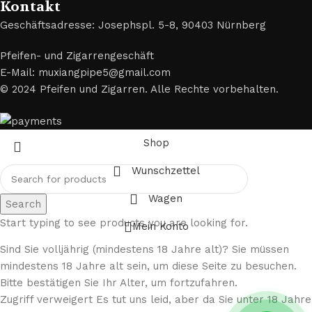
Kontakt
Geschäftsadresse: Josephspl. 5-8, 90403 Nürnberg
Pfeifen- und Zigarrengeschäft
E-Mail: muxiangpipe5@gmail.com
© 2024 Pfeifen und Zigarren. Alle Rechte vorbehalten.
Shop
Wunschzettel
Wagen
Search
Start typing to see products you are looking for.
Mein Konto
Sind Sie volljährig (mindestens 18 Jahre alt)? Sie müssen
mindestens 18 Jahre alt sein, um diese Seite zu besuchen.
Bitte bestätigen Sie Ihr Alter, um fortzufahren.
Zugriff verweigert Es tut uns leid, aber da Sie unter 18 Jahre