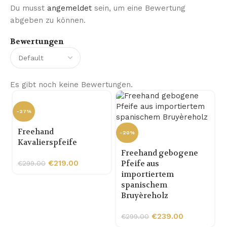
Du musst
angemeldet
sein, um eine Bewertung
abgeben zu können.
Bewertungen
Es gibt noch keine Bewertungen.
-27%
Freehand
-20%
Kavalierspfeife
Freehand gebogene
€
219.00
Pfeife aus
€
299.00
importiertem
spanischem
Bruyèreholz
-
€
239.00
€
299.00