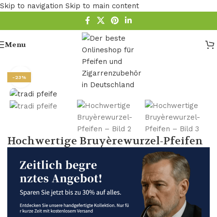
Skip to navigation
Skip to main content
Menu
Startseite
/
Pfeife
/
Holz Pfeife
/
Bruyere Pfeifen
-23%
Hochwertige Bruyèrewurzel-Pfeifen