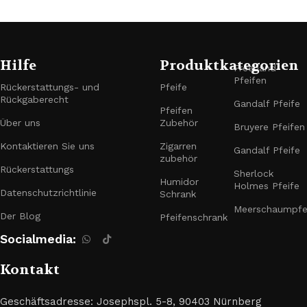
Hilfe
Produktkategorien
Freehand-
Pfeifen
Rückerstattungs- und
Pfeife
Rückgaberecht
Gandalf Pfeife
Pfeifen
Über uns
Zubehör
Bruyere Pfeifen
Kontaktieren Sie uns
Zigarren
Gandalf Pfeife
zubehör
Rückerstattungs
Sherlock
Humidor
Holmes Pfeife
Datenschutzrichtlinie
Schrank
Meerschaumpfe
Der Blog
Pfeifenschrank
Socialmedia:
Kontakt
Geschäftsadresse: Josephspl. 5-8, 90403 Nürnberg