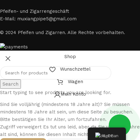
Pfeifen- und Zigarrengeschäft
E-Mail: muxiangpipe5@gmail.com
© 2024 Pfeifen und Zigarren. Alle Rechte vorbehalten.
Shop
Wunschzettel
Wagen
Search
Start typing to see products you are looking for.
Mein Konto
Sind Sie volljährig (mindestens 18 Jahre alt)? Sie müssen
mindestens 18 Jahre alt sein, um diese Seite zu besuchen.
Bitte bestätigen Sie Ihr Alter, um fortzufahren.
Zugriff verweigert Es tut uns leid, aber da Sie unter 18 Jahre
alt sind, können Sie diesen Inhalt nicht aufrufen.
German