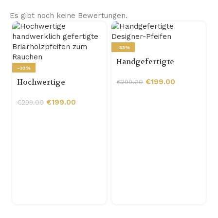
Es gibt noch keine Bewertungen.
-33%
Handgefertigte
-33%
Designer-Pfeifen
Hochwertige
€
199.00
€
299.00
handwerklich
gefertigte
€
199.00
€
299.00
Briarholzpfeifen zum
Rauchen