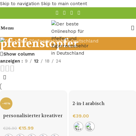
Skip to navigation
Skip to main content
Menu
pfeifenstopfer
Show column
anzeigen
9
12
18
24
2-in-1 arabisch
-41%
geschnitzter
personalisierter kreativer
Pfeifenstopfer für Tabak
€
39.00
Metall-Pfeifenstopfer aus
Bronze
€
15.99
€
26.90