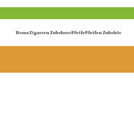
Home
Zigarren Zubehoer
Pfeife
Pfeifen Zubehör