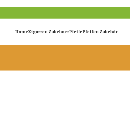
Home
Zigarren Zubehoer
Pfeife
Pfeifen Zubehör