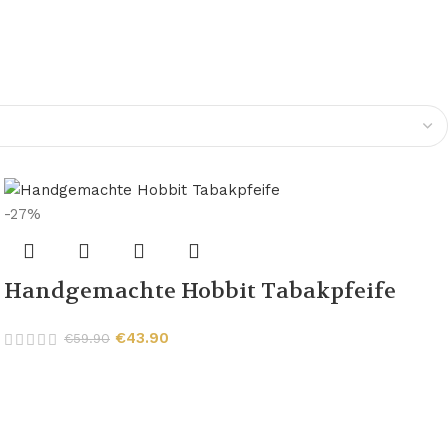
-27%
Handgemachte Hobbit Tabakpfeife
€
43.90
€
59.90