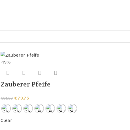
-19%
Zauberer Pfeife
€
73.75
€
91.38
Clear