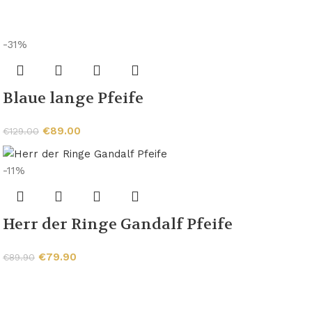
-31%
Blaue lange Pfeife
€
89.00
€
129.00
-11%
Herr der Ringe Gandalf Pfeife
€
79.90
€
89.90