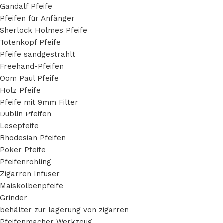
Gandalf Pfeife
Pfeifen für Anfänger
Sherlock Holmes Pfeife
Totenkopf Pfeife
Pfeife sandgestrahlt
Freehand-Pfeifen
Oom Paul Pfeife
Holz Pfeife
Pfeife mit 9mm Filter
Dublin Pfeifen
Lesepfeife
Rhodesian Pfeifen
Poker Pfeife
Pfeifenrohling
Zigarren Infuser
Maiskolbenpfeife
Grinder
behälter zur lagerung von zigarren​
Pfeifenmacher Werkzeug