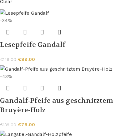
Clear
-34%
Lesepfeife Gandalf
€
99.00
€
149.00
-43%
Gandalf-Pfeife aus geschnitztem
Bruyère-Holz
€
79.00
€
139.00