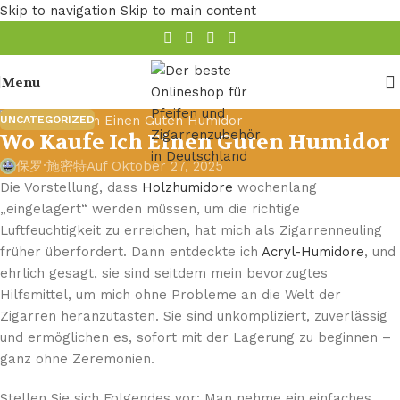
Skip to navigation
Skip to main content
Menu
UNCATEGORIZED
Wo Kaufe Ich Einen Guten Humidor
保罗·施密特
Auf Oktober 27, 2025
Die Vorstellung, dass
Holzhumidore
wochenlang
„eingelagert“ werden müssen, um die richtige
Luftfeuchtigkeit zu erreichen, hat mich als Zigarrenneuling
früher überfordert. Dann entdeckte ich
Acryl-Humidore
, und
ehrlich gesagt, sie sind seitdem mein bevorzugtes
Hilfsmittel, um mich ohne Probleme an die Welt der
Zigarren heranzutasten. Sie sind unkompliziert, zuverlässig
und ermöglichen es, sofort mit der Lagerung zu beginnen –
ganz ohne Zeremonien.
Stellen Sie sich Folgendes vor: Man nehme ein einfaches