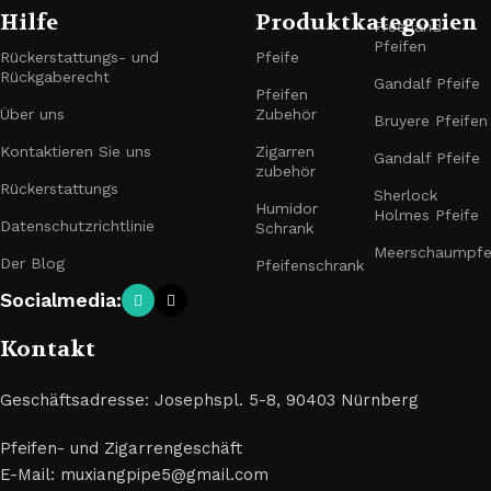
Hilfe
Produktkategorien
Freehand-
Pfeifen
Rückerstattungs- und
Pfeife
Rückgaberecht
Gandalf Pfeife
Pfeifen
Über uns
Zubehör
Bruyere Pfeifen
Kontaktieren Sie uns
Zigarren
Gandalf Pfeife
zubehör
Rückerstattungs
Sherlock
Humidor
Holmes Pfeife
Datenschutzrichtlinie
Schrank
Meerschaumpfe
Der Blog
Pfeifenschrank
Socialmedia:
Kontakt
Geschäftsadresse: Josephspl. 5-8, 90403 Nürnberg
Pfeifen- und Zigarrengeschäft
E-Mail: muxiangpipe5@gmail.com