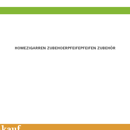
HOME
ZIGARREN ZUBEHOER
PFEIFE
PFEIFEN ZUBEHÖR
nkauf