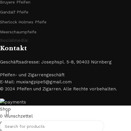
Bruyere Pfeifen
Gandalf Pfeife
Sherlock Holmes Pfeife
Meerschaumpfeife
Socialmedia:
Kontakt
Geschäftsadresse: Josephspl. 5-8, 90403 Nürnberg
Pfeifen- und Zigarrengeschäft
E-Mail: muxiangpipe5@gmail.com
© 2024 Pfeifen und Zigarren. Alle Rechte vorbehalten.
Shop
0
Wunschzettel
0
items
Wagen
Mein Konto