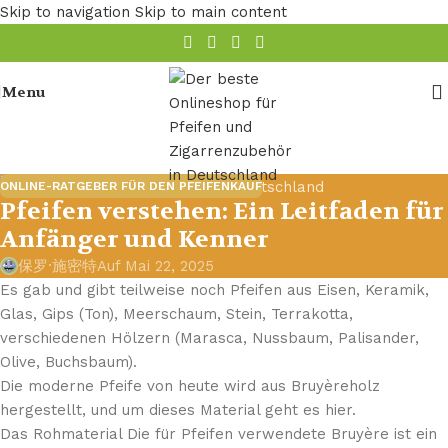
Skip to navigation
Skip to main content
Menu
ONLINE-RATGEBER FÜR DEN PFEIFENKAUF
Pfeifen verstehen: Ein Leitfaden für
Anfänger und Kenner
保罗·施密特
Auf Mai 22, 2025
Es gab und gibt teilweise noch Pfeifen aus Eisen, Keramik,
Glas, Gips (Ton), Meerschaum, Stein, Terrakotta,
verschiedenen Hölzern (Marasca, Nussbaum, Palisander,
Olive, Buchsbaum).
Die moderne Pfeife von heute wird aus Bruyèreholz
hergestellt, und um dieses Material geht es hier.
Das Rohmaterial Die für Pfeifen verwendete Bruyère ist ein