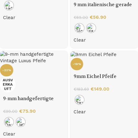
9 mm italienische gerade
Bruyère-Pfeife
€
56.90
Clear
€
69.00
Clear
-19%
-23%
9mm Eichel Pfeife
AUSV
ERKA
€
149.00
€
183.69
UFT
9-mm handgefertigte
Vintage Luxus Pfeife
€
75.90
€
99.00
Clear
Clear