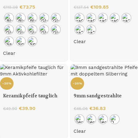
Pfeifen
Gold mit 9mm Filter
€
73.75
€
109.85
€
119.08
€
137.54
Clear
Clear
-20%
-20%
Keramikpfeife tauglich
9mm sandgestrahlte
für 9mm Aktivkohlefilter
Pfeife mit doppeltem
€
39.90
Silberring
€
36.83
€
49.90
€
46.06
Clear