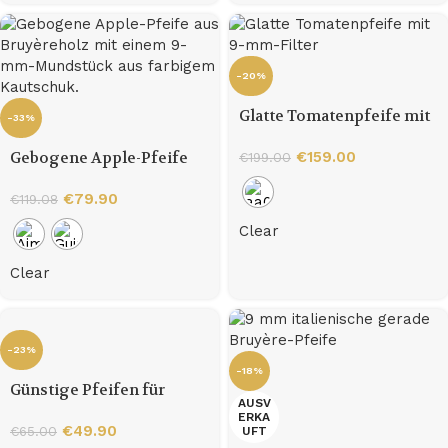
-20%
Glatte Tomatenpfeife mit
-33%
9-mm-Filter
Gebogene Apple-Pfeife
€
159.00
€
199.00
aus Bruyèreholz mit
einem 9-mm-Mundstück
€
79.90
€
119.08
aus farbigem Kautschuk.
Clear
Clear
-23%
-18%
Günstige Pfeifen für
AUSV
Anfänger
ERKA
€
49.90
€
65.00
UFT