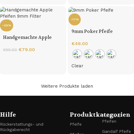
-17%
-20%
9mm Poker Pfeife
Handgemachte Apple
Pfeifen 9mm Filter
€
49.00
€
79.00
€
99.00
Clear
Weitere Produkte laden
Hilfe
Produktkategorien
Freehand-
Pfeifen
Rückerstattungs- und
Pfeife
Rückgaberecht
Gandalf Pfeife