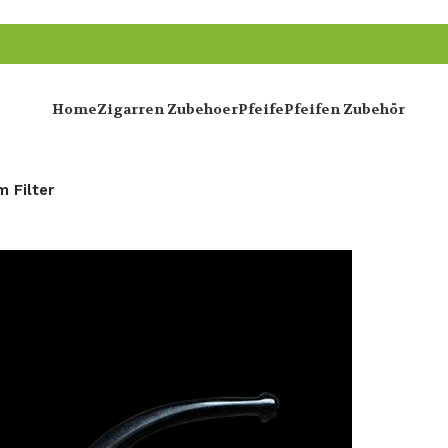
Home
Zigarren Zubehoer
Pfeife
Pfeifen Zubehör
 Filter