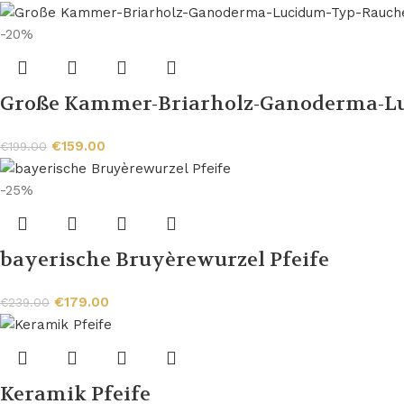
-20%
Große Kammer-Briarholz-Ganoderma-L
€
159.00
€
199.00
-25%
bayerische Bruyèrewurzel Pfeife
€
179.00
€
239.00
Keramik Pfeife