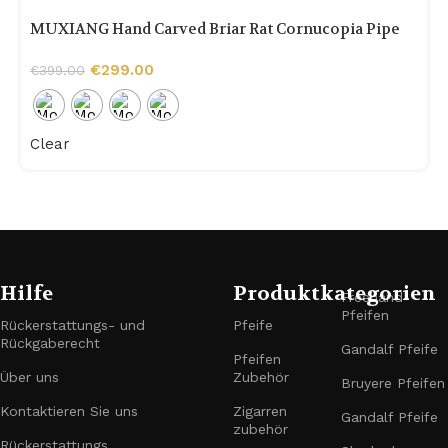
MUXIANG Hand Carved Briar Rat Cornucopia Pipe
€
299.00
€
399.00
Clear
Hilfe
Produktkategorien
Freehand-
Pfeifen
Rückerstattungs- und
Pfeife
Rückgaberecht
Gandalf Pfeife
Pfeifen
Über uns
Zubehör
Bruyere Pfeifen
Kontaktieren Sie uns
Zigarren
Gandalf Pfeife
zubehör
Rückerstattungs