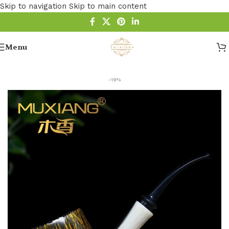
Skip to navigation
Skip to main content
Menu
Startseite
/
Pfeife
-19%