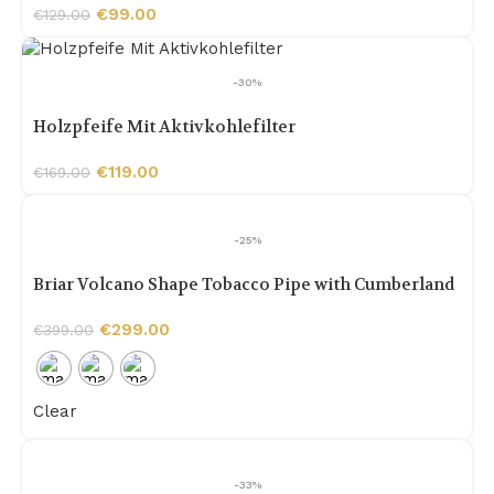
€
99.00
€
129.00
-30%
Holzpfeife Mit Aktivkohlefilter
€
119.00
€
169.00
-25%
Briar Volcano Shape Tobacco Pipe with Cumberland
Vulcanized Rubber Mouthpiece
€
299.00
€
399.00
Clear
-33%