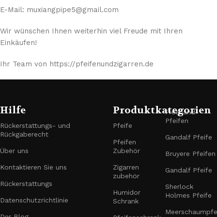
E-Mail: muxiangpipe5@gmail.com
Wir wünschen Ihnen weiterhin viel Freude mit Ihren
Einkäufen!
Ihr Team von https://pfeifenundzigarren.de
Hilfe
Produktkategorien
Freehand-
Pfeifen
Rückerstattungs- und
Pfeife
Rückgaberecht
Gandalf Pfeife
Pfeifen
Über uns
Zubehör
Bruyere Pfeifen
Kontaktieren Sie uns
Zigarren
Gandalf Pfeife
zubehör
Rückerstattungs
Sherlock
Humidor
Holmes Pfeife
Datenschutzrichtlinie
Schrank
Meerschaumpfe
Der Blog