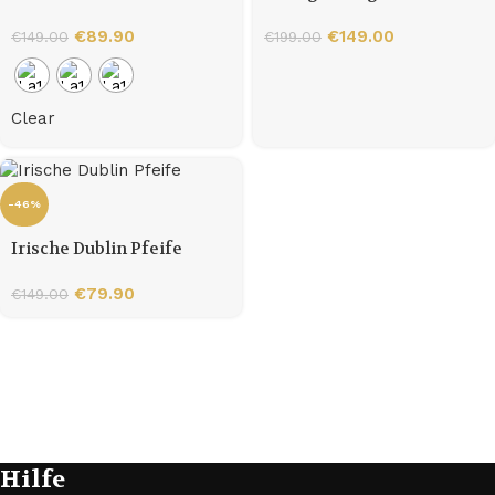
Tabakpfeife
Pfeife im Dublin-Stil
€
89.90
€
149.00
€
149.00
€
199.00
Clear
-46%
Irische Dublin Pfeife
€
79.90
€
149.00
Hilfe