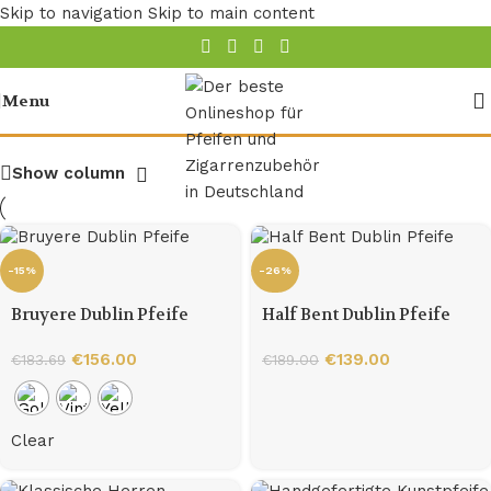
Skip to navigation
Skip to main content
Dublin Pfeifen
Menu
Show column
-15%
-26%
Bruyere Dublin Pfeife
Half Bent Dublin Pfeife
€
156.00
€
139.00
€
183.69
€
189.00
Clear