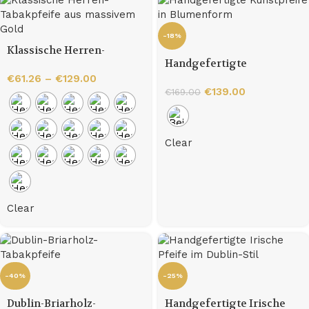
-18%
Klassische Herren-
Handgefertigte
Tabakpfeife aus
Kunstpfeife in
massivem Gold
€
61.26
–
€
129.00
Blumenform
€
139.00
€
169.00
Clear
Clear
-40%
-25%
Dublin-Briarholz-
Handgefertigte Irische