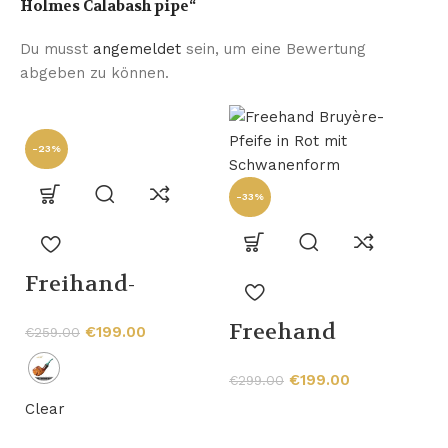
Holmes Calabash pipe“
Du musst
angemeldet
sein, um eine Bewertung
abgeben zu können.
-23%
-33%
Freihand-
Chinesische-
-
Freehand
€
199.00
€
259.00
Drachen-
Bruyère-Pfeife in
Briarholz-Pfeife
€
199.00
€
299.00
Rot mit
mit Hornring
Clear
Schwanenform