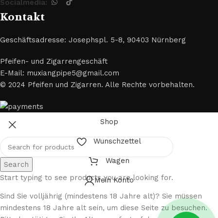
Socialmedia:
Kontakt
Geschäftsadresse: Josephspl. 5-8, 90403 Nürnberg
Pfeifen- und Zigarrengeschäft
E-Mail: muxiangpipe5@gmail.com
© 2024 Pfeifen und Zigarren. Alle Rechte vorbehalten.
Shop
Wunschzettel
Wagen
Search
Start typing to see products you are looking for.
Mein Konto
Sind Sie volljährig (mindestens 18 Jahre alt)? Sie müssen
mindestens 18 Jahre alt sein, um diese Seite zu besuchen.