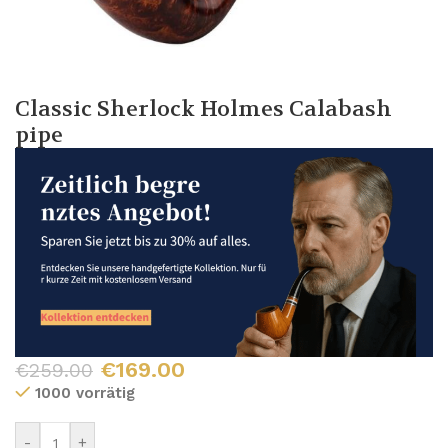
Classic Sherlock Holmes Calabash
pipe
€
169.00
€
259.00
1000 vorrätig
-
+