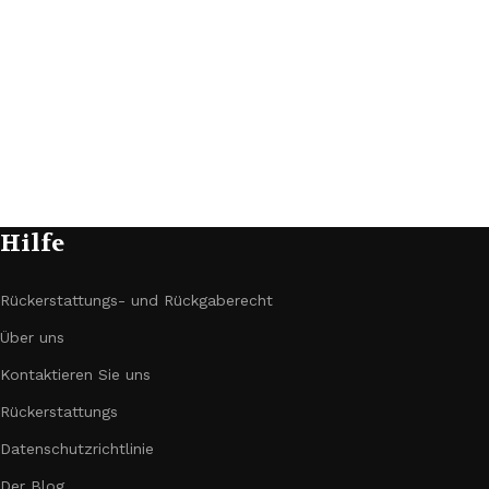
H
A
€
Hilfe
Rückerstattungs- und Rückgaberecht
Über uns
Kontaktieren Sie uns
Rückerstattungs
Datenschutzrichtlinie
Der Blog