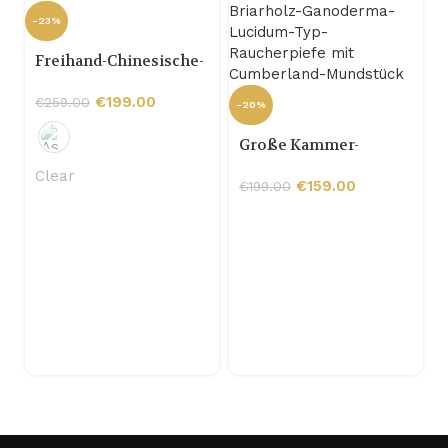
-23%
Freihand-Chinesische-
Drachen-Briarholz-
Pfeife mit Hornring
€
199.00
€
259.00
-20%
Große Kammer-
Briarholz-Ganoderma-
Clear
Lucidum-Typ-
€
159.00
€
199.00
-
Raucherpiefe mit
Cumberland-
Mundstück