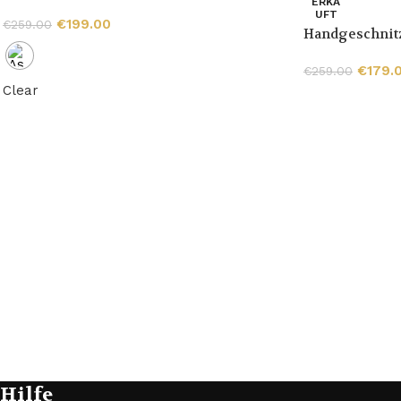
ERKA
Pfeife mit Hornring
UFT
€
199.00
€
259.00
Handgeschnitz
9-mm-Tabakpfe
€
179.
€
259.00
Clear
Hilfe