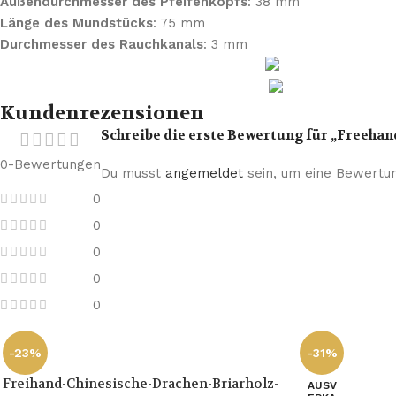
Außendurchmesser des Pfeifenkopfs
: 38 mm
Länge des Mundstücks
: 75 mm
Durchmesser des Rauchkanals
: 3 mm
Kundenrezensionen
Schreibe die erste Bewertung für „Freeha
0-Bewertungen
Du musst
angemeldet
sein, um eine Bewertu
0
0
0
0
0
-23%
-31%
Freihand-Chinesische-Drachen-Briarholz-
AUSV