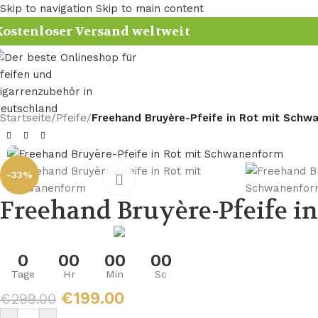
Skip to navigation
Skip to main content
ostenloser Versand weltweit
Startseite
/
Pfeife
/
Freehand Bruyère-Pfeife in Rot mit Schw
-33%
Freehand Bruyère-Pfeife i
0
00
00
00
Tage
Hr
Min
Sc
€
199.00
€
299.00