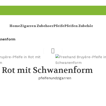
Home
Zigarren Zubehoer
Pfeife
Pfeifen Zubehör
anenform
n Rot mit Schwanenform