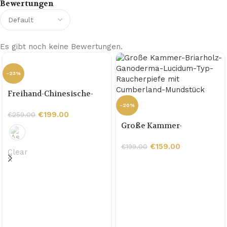
Bewertungen
Es gibt noch keine Bewertungen.
-23%
Freihand-Chinesische-
Drachen-Briarholz-Pfeife
-20%
mit Hornring
€
199.00
€
259.00
Große Kammer-
Briarholz-Ganoderma-
Lucidum-Typ-
€
159.00
€
199.00
Clear
Raucherpiefe mit
Cumberland-Mundstück