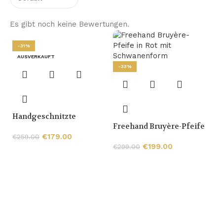
Es gibt noch keine Bewertungen.
-31%
AUSVERKAUFT
-33%
Handgeschnitzte
Freehand Bruyère-Pfeife
Briarholz-Sandgestrahlte
in Rot mit Schwanenform
9-mm-Tabakpfeife mit
€
179.00
€
259.00
€
199.00
Burl
€
299.00
H
P
€