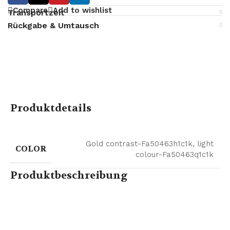
Compare
Add to wishlist
Transportzeit
Rückgabe & Umtausch
Produktdetails
Gold contrast-Fa50463h1c1k
,
light
COLOR
colour-Fa50463q1c1k
Produktbeschreibung