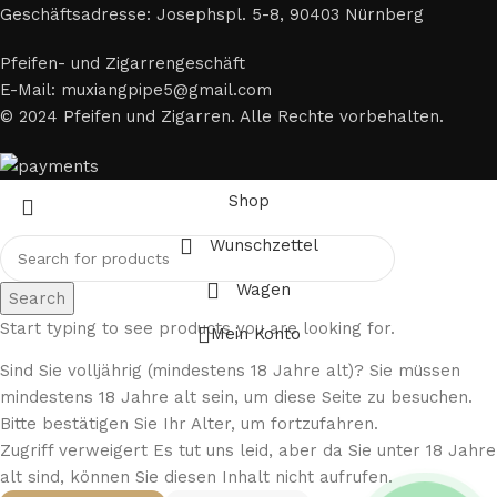
Geschäftsadresse: Josephspl. 5-8, 90403 Nürnberg
Pfeifen- und Zigarrengeschäft
E-Mail: muxiangpipe5@gmail.com
© 2024 Pfeifen und Zigarren. Alle Rechte vorbehalten.
Shop
Wunschzettel
Wagen
Search
Start typing to see products you are looking for.
Mein Konto
Sind Sie volljährig (mindestens 18 Jahre alt)? Sie müssen
mindestens 18 Jahre alt sein, um diese Seite zu besuchen.
Bitte bestätigen Sie Ihr Alter, um fortzufahren.
Zugriff verweigert Es tut uns leid, aber da Sie unter 18 Jahre
alt sind, können Sie diesen Inhalt nicht aufrufen.