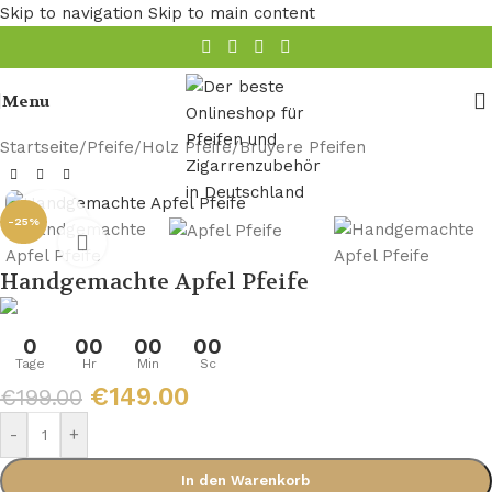
Skip to navigation
Skip to main content
Menu
Startseite
/
Pfeife
/
Holz Pfeife
/
Bruyere Pfeifen
-25%
Handgemachte Apfel Pfeife
0
00
00
00
Tage
Hr
Min
Sc
€
149.00
€
199.00
-
+
In den Warenkorb