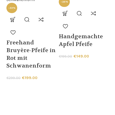
-25%
-33%
Handgemachte
Freehand
Apfel Pfeife
Bruyère-Pfeife in
€
149.00
€
199.00
Rot mit
T
Schwanenform
P
€
199.00
€
299.00
€
C