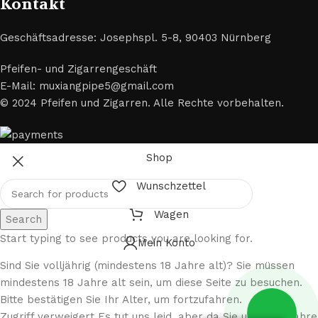
Kontakt
Geschäftsadresse: Josephspl. 5-8, 90403 Nürnberg
Pfeifen- und Zigarrengeschäft
E-Mail: muxiangpipe5@gmail.com
© 2024 Pfeifen und Zigarren. Alle Rechte vorbehalten.
Shop
Wunschzettel
Wagen
Search
Start typing to see products you are looking for.
Mein Konto
Sind Sie volljährig (mindestens 18 Jahre alt)? Sie müssen
mindestens 18 Jahre alt sein, um diese Seite zu besuchen.
Bitte bestätigen Sie Ihr Alter, um fortzufahren.
Zugriff verweigert Es tut uns leid, aber da Sie unter 18 Jahre