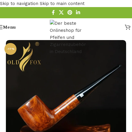
Skip to navigation
Skip to main content
Menu
Startseite
/
Pfeife
/
9mm Filter-Pfeifen
-17%