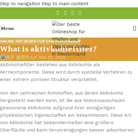
Skip to navigation
Skip to main content
Menu
ONLINE-RATGEBER FÜR DEN PFEIFENKAUF
What is aktivkohlefilter?
保罗·施密特
Auf Mai 19, 2025
Aktivkohlefilter bestehen aus Aktivkohle als
Kernkomponente. Diese wird durch spezielle Verfahren zu
einer extrem porösen Struktur verarbeitet.
Von den zahlreichen Rohstoffen, aus denen Aktivkohle
hergestellt werden kann, ist die aus Kokosnussschalen
gewonnene Aktivkohle aufgrund ihrer einzigartigen
physikalischen Eigenschaften am bekanntesten. Diese Art
von Aktivkohle hat bekanntermaßen eine größere
Oberfläche und kann Verunreinigungen besser adsorbieren.