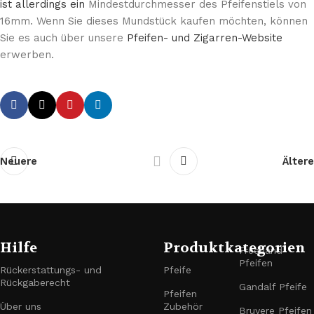
ist allerdings ein
Mindestdurchmesser des Pfeifenstiels von
16mm. Wenn Sie dieses Mundstück kaufen möchten, können
Sie es auch über unsere
Pfeifen- und Zigarren-Website
erwerben.
Neuere
Ältere
Hilfe
Produktkategorien
Freehand-
Pfeifen
Rückerstattungs- und
Pfeife
Rückgaberecht
Gandalf Pfeife
Pfeifen
Über uns
Zubehör
Bruyere Pfeifen