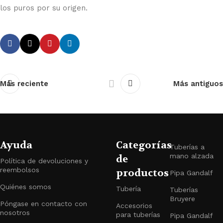
los puros por su origen.
Más reciente
Más antiguos
Ayuda
Categorías
Tuberías a
mano alzada
de
Política de devoluciones y
reembolsos
productos
Pipa Gandalf
Quiénes somos
Tubería
Tuberías
Bruyere
Póngase en contacto con
Accesorios
nosotros
para tuberías
Pipa Gandalf