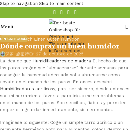
Skip to navigation
Skip to main content
Menú
SIN CATEGORÍA
Dónde comprar un buen humidor
保罗-施密特
En 27 de octubre de 2025
La idea de que
Humidificadores de madera
El hecho de que
los puros tengan que "almacenarse" durante semanas para
conseguir la humedad adecuada solía abrumarme como
novato en el mundo de los puros. Entonces descubrí
Humidificadores acrílicos
y, para ser sincero, desde entonces
son mi herramienta favorita para iniciarme sin problemas
en el mundo de los puros. Son sencillas, fiables y permiten
empezar a guardar inmediatamente, sin ceremonias.
Imagínese lo siguiente: Coge un simple tarro acrílico o un
recipiente hermético apto para alimentos, coloca dentro un