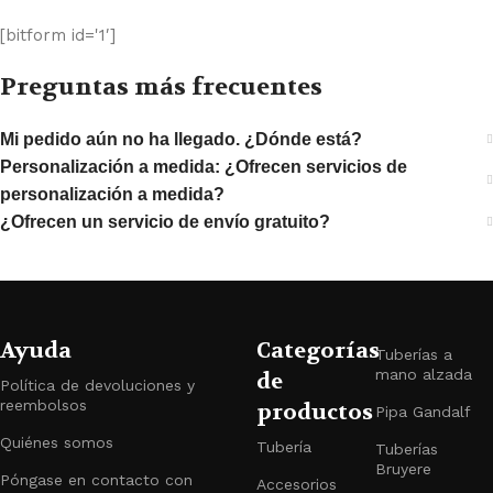
[bitform id='1′]
Preguntas más frecuentes
Mi pedido aún no ha llegado. ¿Dónde está?
Personalización a medida: ¿Ofrecen servicios de
personalización a medida?
¿Ofrecen un servicio de envío gratuito?
Ayuda
Categorías
Tuberías a
mano alzada
de
Política de devoluciones y
reembolsos
productos
Pipa Gandalf
Quiénes somos
Tubería
Tuberías
Bruyere
Póngase en contacto con
Accesorios