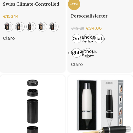
Swiss Climate-Controlled
-21%
Cigar Cabinet
Personalisierter
€
153.14
Premium-Grinder
€
34.06
€
43.29
Random
Claro
Oro
Plata
color
without
Lighted
lights
Claro