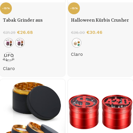
-15%
-15%
Tabak Grinder aus
Halloween Kürbis Crusher
Zinklegierung 4-teilig
€
26.68
€
30.46
€
31.29
€
36.00
Claro
UFO
Skull
Smoke
Claro
Grinder
[Mixed
Colors]