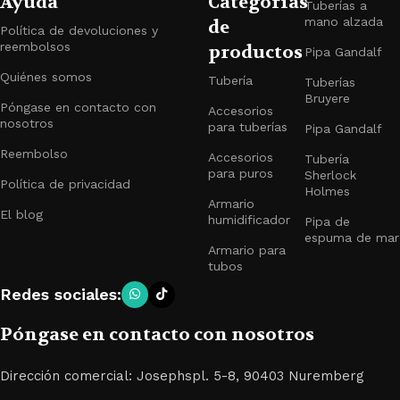
Ayuda
Categorías
Tuberías a
mano alzada
de
Política de devoluciones y
reembolsos
productos
Pipa Gandalf
Quiénes somos
Tubería
Tuberías
Bruyere
Póngase en contacto con
Accesorios
nosotros
para tuberías
Pipa Gandalf
Reembolso
Accesorios
Tubería
para puros
Sherlock
Política de privacidad
Holmes
Armario
El blog
humidificador
Pipa de
espuma de mar
Armario para
tubos
Redes sociales:
Póngase en contacto con nosotros
Dirección comercial: Josephspl. 5-8, 90403 Nuremberg