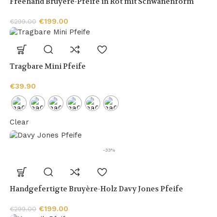
Freehand Bruyère-Pfeife in Rot mit Schwanenform
€
199.00
€
299.00
Tragbare Mini Pfeife
€
39.90
Clear
-33%
Handgefertigte Bruyère-Holz Davy Jones Pfeife
€
199.00
€
299.00