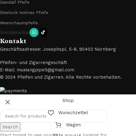
Gandalf Pfeife
Sherlock Holmes Pfeife
Meerschaumpfeife
Socialmedia:
Kontakt
Geschäftsadresse: Josephspl. 5-8, 90403 Nürnberg
Pfeifen- und Zigarrengeschäft
E-Mail: muxiangpipe5@gmail.com
© 2024 Pfeifen und Zigarren. Alle Rechte vorbehalten.
Shop
Wunschzettel
Wagen
Search
Start typing to see products you are looking for.