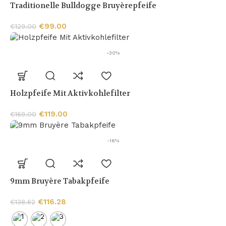
Traditionelle Bulldogge Bruyèrepfeife
€
99.00
€
129.00
-30%
Holzpfeife Mit Aktivkohlefilter
€
119.00
€
169.00
-16%
9mm Bruyère Tabakpfeife
€
116.28
€
138.62