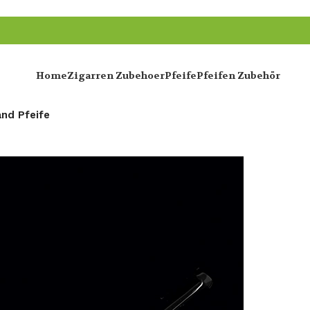
Home
Zigarren Zubehoer
Pfeife
Pfeifen Zubehör
nd Pfeife