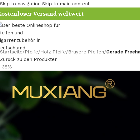
Skip to navigation
Skip to main content
ostenloser Versand weltweit
Startseite
/
Pfeife
/
Holz Pfeife
/
Bruyere Pfeifen
/
Gerade Freeha
Zurück zu den Produkten
-38%