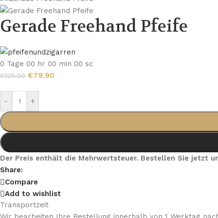
Gerade Freehand Pfeife
0
Tage
00
hr
00
min
00
sc
€
79.90
€
129.00
-
+
Der Preis enthält die Mehrwertsteuer. Bestellen Sie jetzt
Share:
Compare
Add to wishlist
Transportzeit
Wir bearbeiten Ihre Bestellung innerhalb von 1 Werktag nach