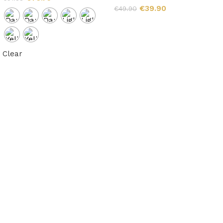
€
39.90
€
49.90
Clear