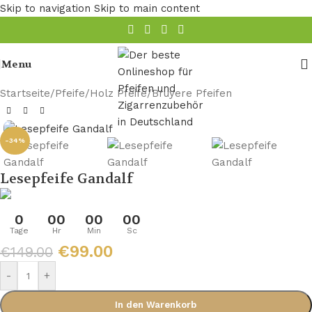
Skip to navigation
Skip to main content
Menu
Startseite
/
Pfeife
/
Holz Pfeife
/
Bruyere Pfeifen
-34%
Lesepfeife Gandalf
0
00
00
00
Tage
Hr
Min
Sc
€
99.00
€
149.00
-
+
In den Warenkorb