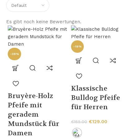
Es gibt noch keine Bewertungen.
-19%
-38%
Klassische
-
Bruyère-Holz
Bulldog Pfeife
Pfeife mit
für Herren
geradem
€
129.00
€
159.00
Mundstück für
Damen
H