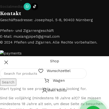
Socialmedia:
Kontakt
Geschäftsadresse: Josephspl. 5-8, 90403 Nürnberg
Pfeifen- und Zigarrengeschäft
E-Mail: muxiangpipe5@gmail.com
© 2024 Pfeifen und Zigarren. Alle Rechte vorbehalten.
Shop
Wunschzettel
Wagen
Search
Start typing to see products you are looking for.
Mein Konto
Sind Sie volljährig (mindestens 18 Jahre alt)? Sie müssen
mindestens 18 Jahre alt sein, um diese Seite zu besuchen.