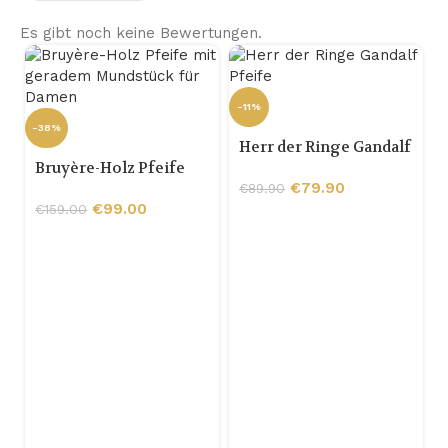
Es gibt noch keine Bewertungen.
-11%
-38%
Herr der Ringe Gandalf
Bruyère-Holz Pfeife
Pfeife
mit geradem
€
79.90
€
89.90
Mundstück für Damen
€
99.00
€
159.00
-