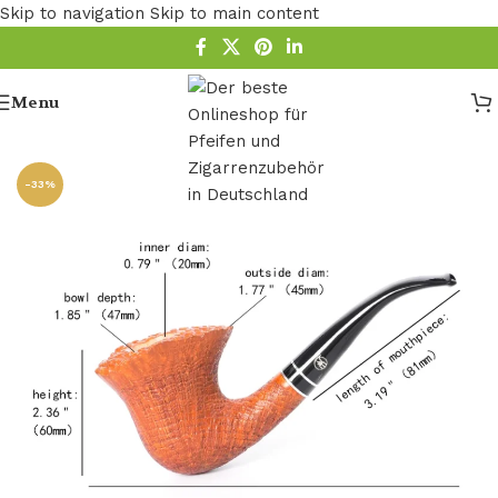
Skip to navigation
Skip to main content
Menu
Startseite
/
Pfeife
/
Holz Pfeife
/
Bruyere Pfeifen
-33%