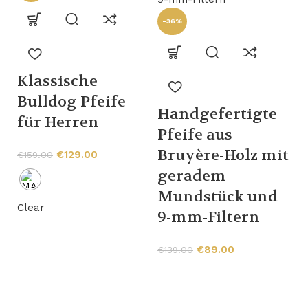
-36%
Klassische
-
Bulldog Pfeife
Handgefertigte
für Herren
Pfeife aus
Bruyère-Holz mit
€
129.00
€
159.00
geradem
2
Mundstück und
M
Clear
9-mm-Filtern
j
B
€
89.00
€
139.00
€