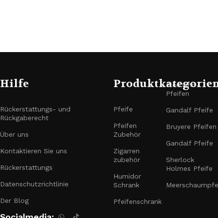
C
Hilfe
Produktkategorie
Freehand-
Pfeifen
Rückerstattungs- und
Pfeife
Gandalf Pfeife
Rückgaberecht
Pfeifen
Bruyere Pfeifen
Über uns
Zubehör
Gandalf Pfeife
Kontaktieren Sie uns
Zigarren
zubehör
Sherlock
Rückerstattungs
Holmes Pfeife
Humidor
Datenschutzrichtlinie
Schrank
Meerschaumpfe
Der Blog
Pfeifenschrank
Socialmedia: