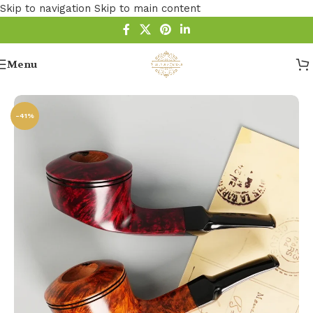
Skip to navigation
Skip to main content
Menu
Startseite
/
Pfeife
/
Holz Pfeife
/
Bruyere Pfeifen
-41%