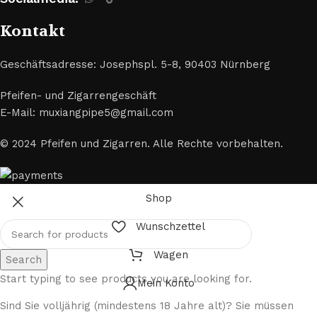
Kontakt
Geschäftsadresse: Josephspl. 5-8, 90403 Nürnberg
Pfeifen- und Zigarrengeschäft
E-Mail: muxiangpipe5@gmail.com
© 2024 Pfeifen und Zigarren. Alle Rechte vorbehalten.
Shop
Wunschzettel
Wagen
Search
Start typing to see products you are looking for.
Mein Konto
Sind Sie volljährig (mindestens 18 Jahre alt)? Sie müssen