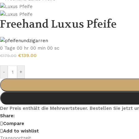
Freehand Luxus Pfeife
0
Tage
00
hr
00
min
00
sc
€
139.00
€
179.00
-
+
Der Preis enthält die Mehrwertsteuer. Bestellen Sie jetzt
Share:
Compare
Add to wishlist
Transportzeit