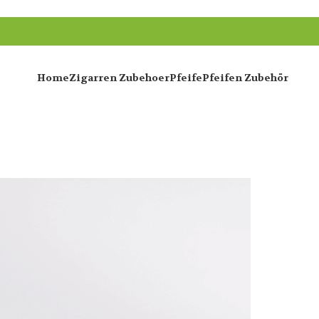
Home
Zigarren Zubehoer
Pfeife
Pfeifen Zubehör