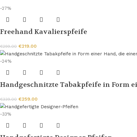
-27%
Freehand Kavalierspfeife
€
219.00
€
299.00
-24%
Handgeschnitzte Tabakpfeife in Form e
€
259.00
€
339.00
-33%