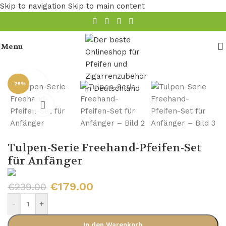
Skip to navigation
Skip to main content
Menu
Startseite
/
Pfeife
/
Freehand-Pfeifen
-25%
Tulpen-Serie Freehand-Pfeifen-Set
für Anfänger
€
179.00
€
239.00
-
+
In den Warenkorb