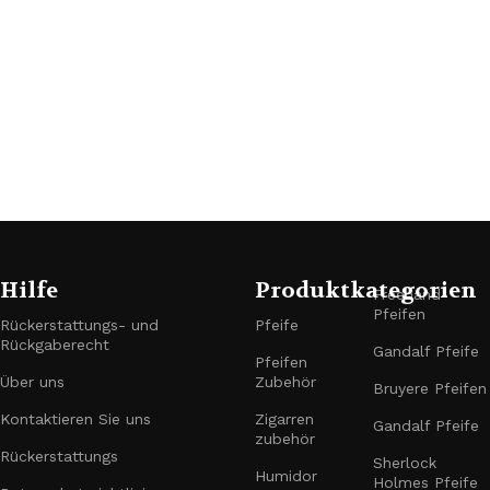
Hilfe
Produktkategorien
Freehand-
Pfeifen
Rückerstattungs- und
Pfeife
Rückgaberecht
Gandalf Pfeife
Pfeifen
Über uns
Zubehör
Bruyere Pfeifen
Kontaktieren Sie uns
Zigarren
Gandalf Pfeife
zubehör
Rückerstattungs
Sherlock
Humidor
Holmes Pfeife