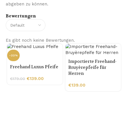
abgeben zu können.
Bewertungen
Es gibt noch keine Bewertungen.
-22%
Importierte Freehand-
Freehand Luxus Pfeife
Bruyèrepfeife für
Herren
€
139.00
€
179.00
€
139.00
-