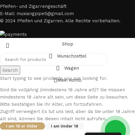
Pfeifen- und Zigarrengeschäft
E-Mail: muxiangpipe5@gmail.com
© 2024 Pfeifen und Zigarren. Alle Rechte vorbehalten.
Shop
Wunschzettel
Wagen
Search
Start typing to see products you are looking for.
Mein Konto
Sind Sie volljährig (mindestens 18 Jahre alt)? Sie müssen
mindestens 18 Jahre alt sein, um diese Seite zu besuchen.
Bitte bestätigen Sie Ihr Alter, um fortzufahren.
Zugriff verweigert Es tut uns leid, aber da Sie unter 18 Jahre
alt sind, können Sie diesen Inhalt nicht aufrufen.
I am 18 or Older
I am Under 18