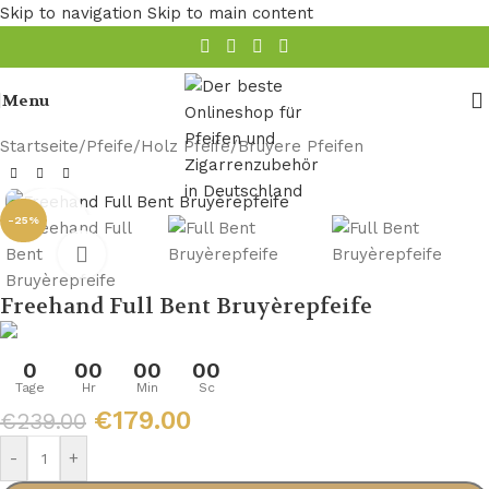
Skip to navigation
Skip to main content
Menu
Startseite
/
Pfeife
/
Holz Pfeife
/
Bruyere Pfeifen
-25%
Freehand Full Bent Bruyèrepfeife
0
00
00
00
Tage
Hr
Min
Sc
€
179.00
€
239.00
-
+