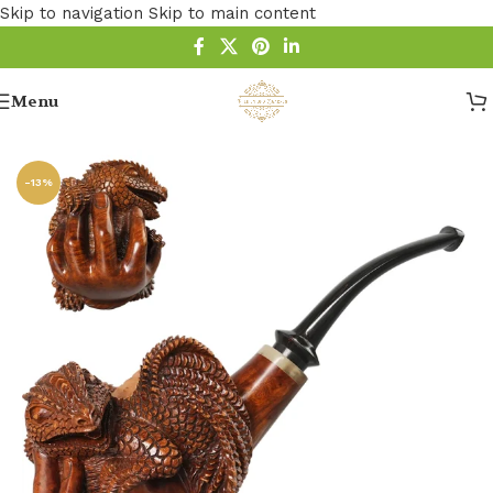
Skip to navigation
Skip to main content
Menu
Startseite
/
Pfeife
/
Holz Pfeife
/
Bruyere Pfeifen
-13%