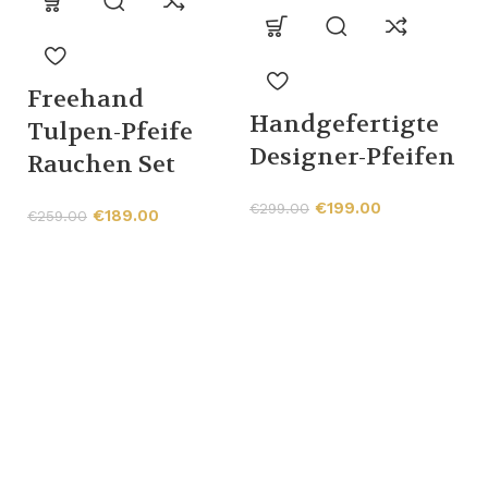
Freehand
Handgefertigte
Tulpen-Pfeife
-
Designer-Pfeifen
Rauchen Set
€
199.00
€
299.00
€
189.00
€
259.00
H
B
P
€