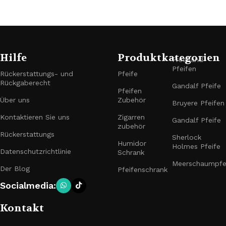
Hilfe
Produktkategorien
Freehand-
Pfeifen
Rückerstattungs- und
Pfeife
Rückgaberecht
Gandalf Pfeife
Pfeifen
Über uns
Zubehör
Bruyere Pfeifen
Kontaktieren Sie uns
Zigarren
Gandalf Pfeife
zubehör
Rückerstattungs
Sherlock
Humidor
Holmes Pfeife
Datenschutzrichtlinie
Schrank
Meerschaumpfe
Der Blog
Pfeifenschrank
Socialmedia:
Kontakt