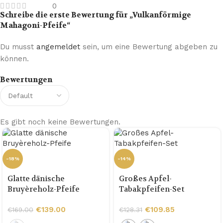
0
Schreibe die erste Bewertung für „Vulkanförmige
Mahagoni-Pfeife“
Du musst
angemeldet
sein, um eine Bewertung abgeben zu
können.
Bewertungen
Es gibt noch keine Bewertungen.
-18%
-14%
Glatte dänische
Großes Apfel-
Bruyèreholz-Pfeife
Tabakpfeifen-Set
€
139.00
€
109.85
€
169.00
€
128.31