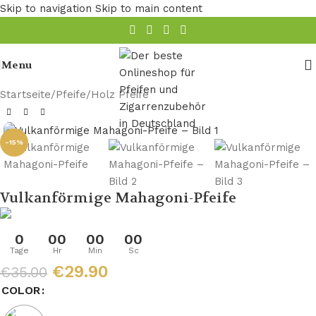
Skip to navigation
Skip to main content
Menu
Startseite
/
Pfeife
/
Holz Pfeife
-15%
Vulkanförmige Mahagoni-Pfeife
0
00
00
00
Tage
Hr
Min
Sc
€
29.90
€
35.00
COLOR