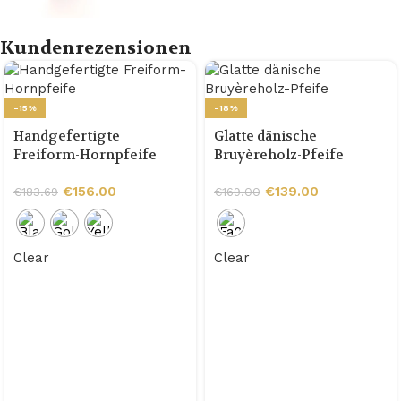
Kundenrezensionen
-15%
-18%
Handgefertigte
Glatte dänische
Freiform-Hornpfeife
Bruyèreholz-Pfeife
€
156.00
€
139.00
€
183.69
€
169.00
Clear
Clear