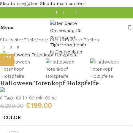
Skip to navigation
Skip to main content
Menu
Startseite
/
Pfeife
/
Holz Pfeife
/
Bruyere Pfeifen
-33%
Halloween Totenkopf Holzpfeife
0
Tage
00
hr
00
min
00
sc
€
199.00
€
299.00
COLOR