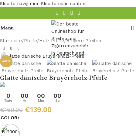
Skip to navigation
Skip to main content
Menu
Startseite
/
Pfeife
/
Holz Pfeife
/
Bruyere Pfeifen
-18%
Glatte dänische Bruyèreholz-Pfeife
0
00
00
00
Tage
Hr
Min
Sc
€
139.00
€
169.00
COLOR