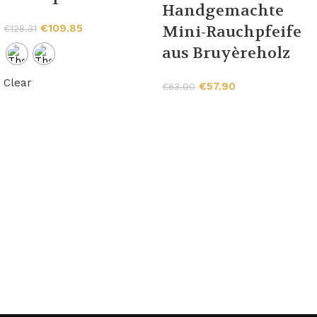
Handgemachte
€
109.85
Mini-Rauchpfeife
€
128.31
aus Bruyèreholz
Clear
€
57.90
€
63.00