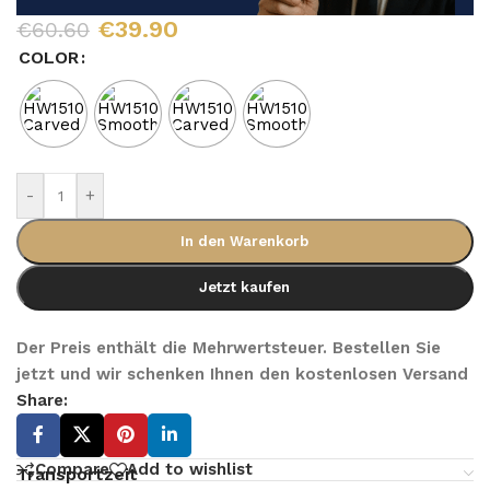
€
39.90
€
60.60
COLOR
-
+
In den Warenkorb
Jetzt kaufen
Der Preis enthält die Mehrwertsteuer. Bestellen Sie
jetzt und wir schenken Ihnen den kostenlosen Versand
Share:
Compare
Add to wishlist
Transportzeit