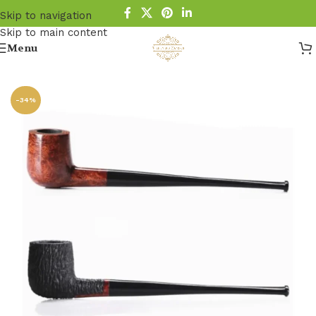
Skip to navigation
Skip to main content
Menu
Startseite
/
Pfeife
/
Holz Pfeife
/
Bruyere Pfeifen
-34%