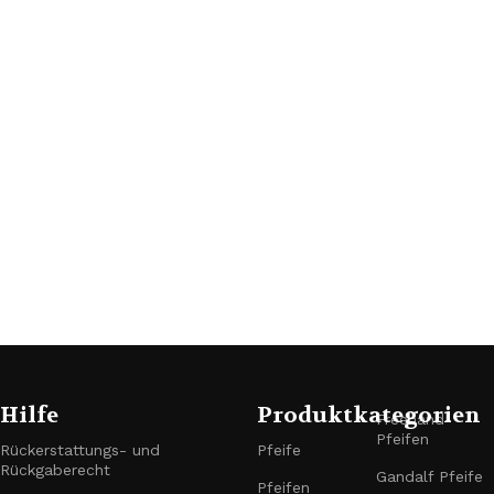
m
€
P
g
C
Hilfe
Produktkategorien
Freehand-
Pfeifen
Rückerstattungs- und
Pfeife
Rückgaberecht
Gandalf Pfeife
Pfeifen