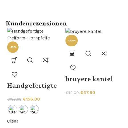
Kundenrezensionen
-23%
-15%
bruyere kantel
Handgefertigte
-
€
37.90
Freiform-
€
49.00
€
156.00
€
183.69
Hornpfeife
Clear
K