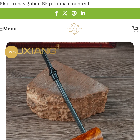
Skip to navigation
Skip to main content
Menu
Startseite
/
Pfeife
/
Holz Pfeife
/
Bruyere Pfeifen
-23%