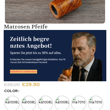
Matrosen Pfeife
€
29.90
€
39.00
COLOR