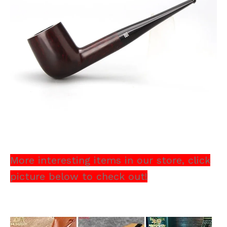
More interesting items in our store, click
picture below to check out!