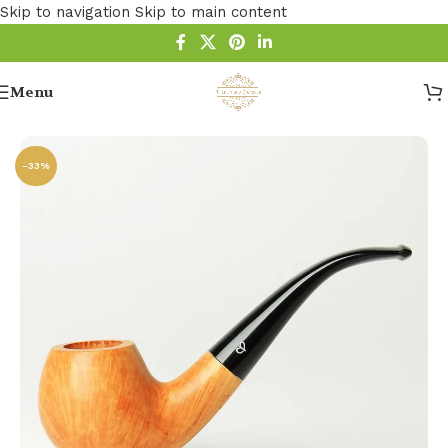
Skip to navigation
Skip to main content
Menu
Startseite
/
Pfeife
/
Holz Pfeife
/
Bruyere Pfeifen
-33%