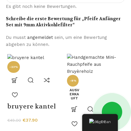
Es gibt noch keine Bewertungen.
Schreibe die erste Bewertung für „Pfeife Anfänger
Set mit 9mm Aktivkohlefilter“
Du musst
angemeldet
sein, um eine Bewertung
abgeben zu können.
-23%
-8%
AUSV
ERKA
UFT
bruyere kantel
-
€
37.90
€
49.00
German