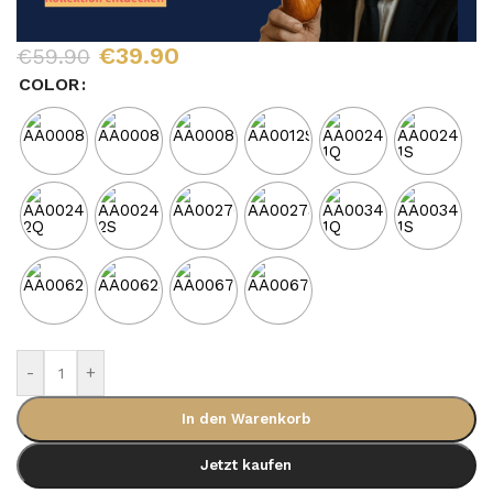
€
39.90
€
59.90
COLOR
-
+
In den Warenkorb
Jetzt kaufen