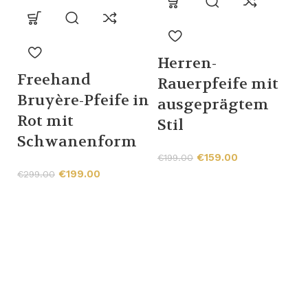
Herren-
Freehand
Rauerpfeife mit
Bruyère-Pfeife in
ausgeprägtem
Rot mit
Stil
Schwanenform
M
€
159.00
€
199.00
C
€
199.00
€
299.00
G
L
S
W
C
M