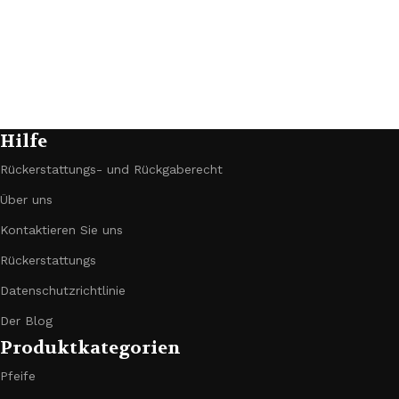
D
d
u
Hilfe
Rückerstattungs- und Rückgaberecht
Über uns
Kontaktieren Sie uns
Rückerstattungs
Datenschutzrichtlinie
Der Blog
Produktkategorien
Pfeife