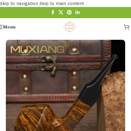
Skip to navigation
Skip to main content
Menu
Startseite
/
Pfeife
/
Rhodesian Pfeifen