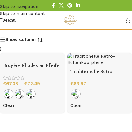
Skip to navigation
Skip to main content
Rhodesian Pfeifen
Menu
Show column
Bruyère Rhodesian Pfeife
Traditionelle Retro-
Bullenkopfpfeife
€
67.38
–
€
72.49
€
83.97
Clear
Clear