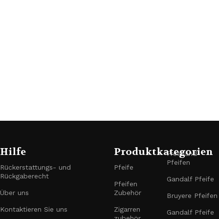
Hilfe
Produktkategorien
Freehand-
Pfeifen
Rückerstattungs- und
Pfeife
Rückgaberecht
Gandalf Pfeife
Pfeifen
Über uns
Zubehör
Bruyere Pfeifen
Kontaktieren Sie uns
Zigarren
Gandalf Pfeife
zubehör