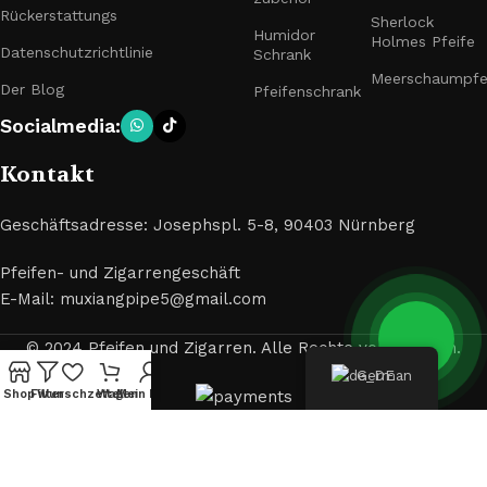
Rückerstattungs
Sherlock
Humidor
Holmes Pfeife
Datenschutzrichtlinie
Schrank
Meerschaumpfe
Der Blog
Pfeifenschrank
Socialmedia:
Kontakt
Geschäftsadresse: Josephspl. 5-8, 90403 Nürnberg
Pfeifen- und Zigarrengeschäft
E-Mail: muxiangpipe5@gmail.com
© 2024 Pfeifen und Zigarren. Alle Rechte vorbehalten.
German
Shop
Filter
Wunschzettel
Wagen
Mein Konto
Sind Sie volljährig (mindestens 18 Jahre alt)? Sie müssen
mindestens 18 Jahre alt sein, um diese Seite zu besuchen.
Bitte bestätigen Sie Ihr Alter, um fortzufahren.