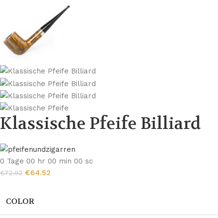
Klassische Pfeife Billiard
0
Tage
00
hr
00
min
00
sc
€
64.52
€
72.92
COLOR