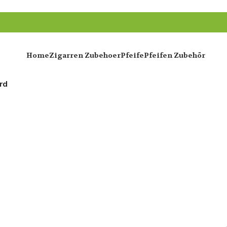
Home
Zigarren Zubehoer
Pfeife
Pfeifen Zubehör
ard