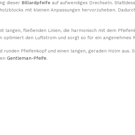
ng dieser
Billardpfeife
auf aufwendiges Drechseln. Stattdesse
eholzblocks mit kleinen Anpassungen hervorzuheben. Dadurch
t langen, fließenden Linien, die harmonisch mit dem Pfeifen
n optimiert den Luftstrom und sorgt so für ein angenehmes 
d runden Pfeifenkopf und einen langen, geraden Holm aus. Sie
chen
Gentleman-Pfeife
.