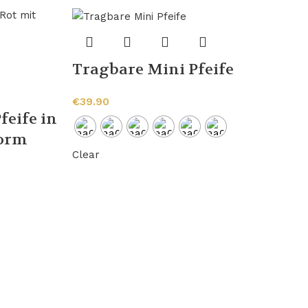
Tragbare Mini Pfeife
€
39.90
feife in
form
Clear
-
H