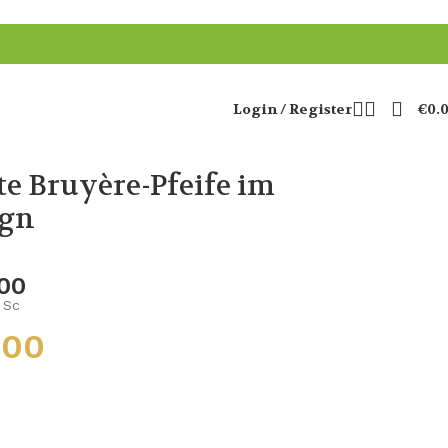
Login / Register
€
0.
e Bruyère-Pfeife im
ign
00
Sc
.00