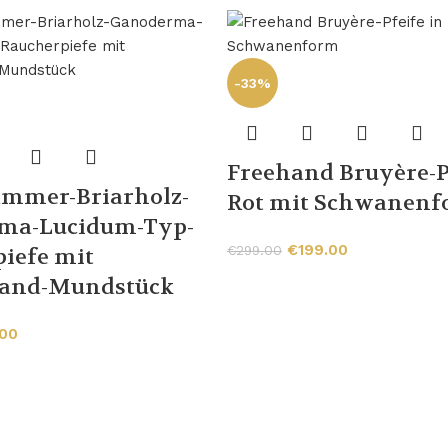
-33%
Freehand Bruyère-P
ammer-Briarholz-
Rot mit Schwanen
ma-Lucidum-Typ-
€
199.00
€
299.00
iefe mit
and-Mundstück
.00