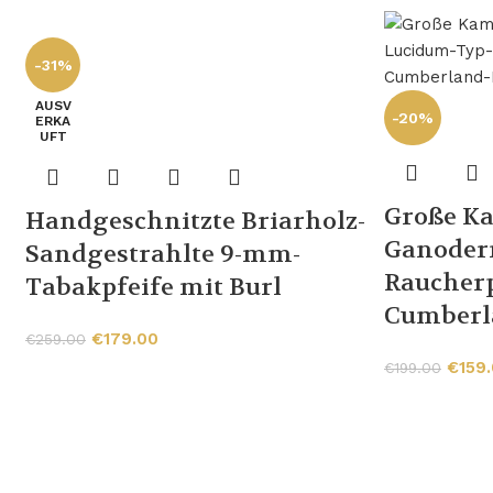
-31%
AUSV
-20%
ERKA
UFT
Große K
Handgeschnitzte Briarholz-
Ganoder
Sandgestrahlte 9-mm-
Raucherp
Tabakpfeife mit Burl
Cumberl
€
179.00
€
259.00
€
159
€
199.00