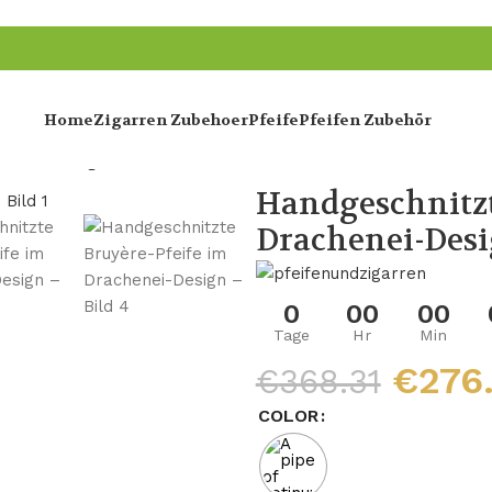
Home
Zigarren Zubehoer
Pfeife
Pfeifen Zubehör
chenei-Design
Handgeschnitzt
Drachenei-Des
0
00
00
Tage
Hr
Min
€
276
€
368.31
COLOR