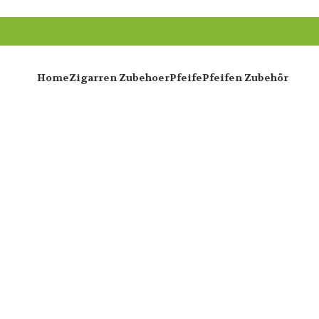
Home
Zigarren Zubehoer
Pfeife
Pfeifen Zubehör