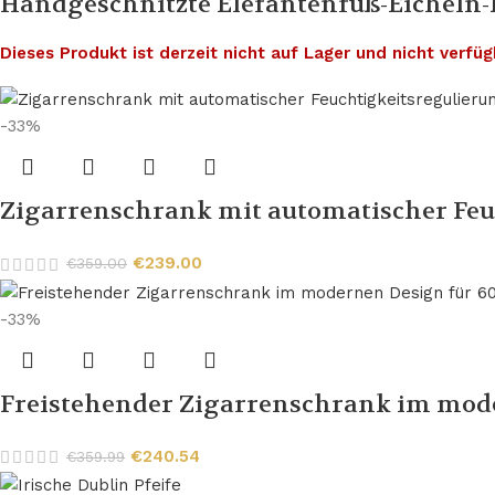
Handgeschnitzte Elefantenfuß-Eicheln-
Dieses Produkt ist derzeit nicht auf Lager und nicht verfüg
-33%
Zigarrenschrank mit automatischer Feu
€
239.00
€
359.00
-33%
Freistehender Zigarrenschrank im mode
€
240.54
€
359.99