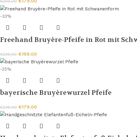
€
179.00
€
259.00
-33%
Freehand Bruyère-Pfeife in Rot mit S
€
199.00
€
299.00
-25%
bayerische Bruyèrewurzel Pfeife
€
179.00
€
239.00