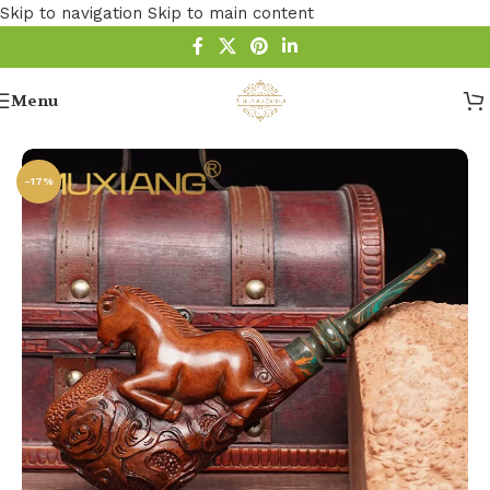
Skip to navigation
Skip to main content
Menu
Startseite
/
Pfeife
-17%