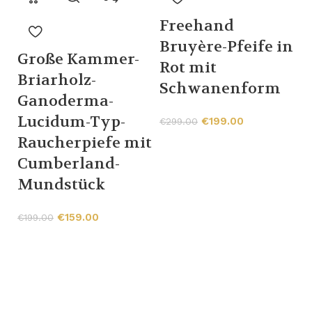
-
Freehand
Bruyère-Pfeife in
Große Kammer-
Rot mit
Briarholz-
Schwanenform
Ganoderma-
b
Lucidum-Typ-
€
199.00
€
299.00
B
Raucherpiefe mit
P
Cumberland-
Mundstück
€
€
159.00
€
199.00