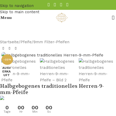
Skip to navigation
Skip to main content
Menu
Startseite
/
Pfeife
/
9mm Filter-Pfeifen
-22%
AUSV
ERKA
UFT
Halbgebogenes traditionelles Herren-9-
mm-Pfeife
0
00
00
00
Tage
Hr
Min
Sc