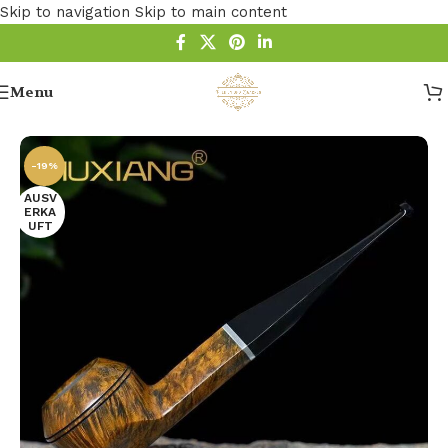
Skip to navigation
Skip to main content
Menu
Startseite
/
Pfeife
/
9mm Filter-Pfeifen
-19%
AUSV
ERKA
UFT