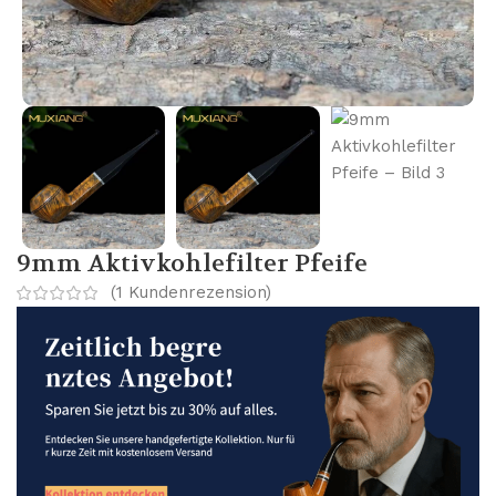
9mm Aktivkohlefilter Pfeife
(
1
Kundenrezension)