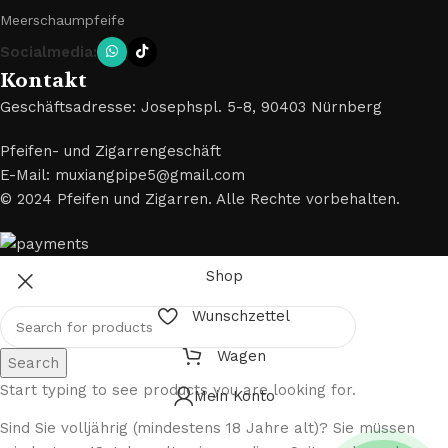
Meerschaumpfeife
Socialmedia:
Kontakt
Geschäftsadresse: Josephspl. 5-8, 90403 Nürnberg
Pfeifen- und Zigarrengeschäft
E-Mail: muxiangpipe5@gmail.com
© 2024 Pfeifen und Zigarren. Alle Rechte vorbehalten.
Shop
Wunschzettel
Wagen
Search
Start typing to see products you are looking for.
Mein Konto
Sind Sie volljährig (mindestens 18 Jahre alt)? Sie müssen