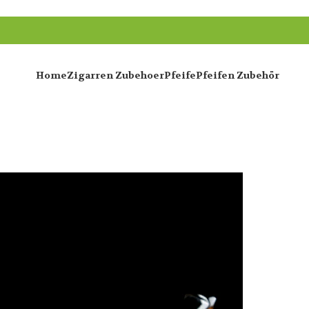
Home
Zigarren Zubehoer
Pfeife
Pfeifen Zubehör