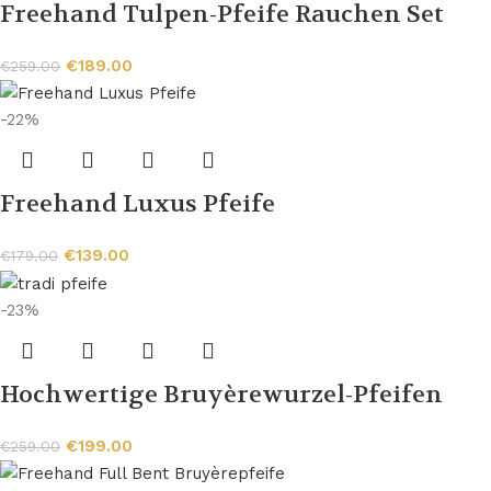
Freehand Tulpen-Pfeife Rauchen Set
€
189.00
€
259.00
-22%
Freehand Luxus Pfeife
€
139.00
€
179.00
-23%
Hochwertige Bruyèrewurzel-Pfeifen
€
199.00
€
259.00