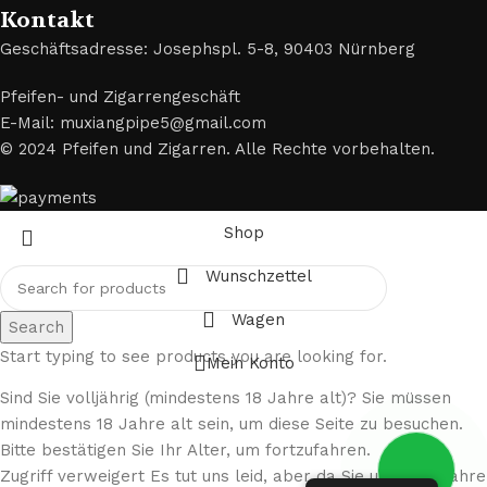
Kontakt
Geschäftsadresse: Josephspl. 5-8, 90403 Nürnberg
Pfeifen- und Zigarrengeschäft
E-Mail: muxiangpipe5@gmail.com
© 2024 Pfeifen und Zigarren. Alle Rechte vorbehalten.
Shop
Wunschzettel
Wagen
Search
Start typing to see products you are looking for.
Mein Konto
Sind Sie volljährig (mindestens 18 Jahre alt)? Sie müssen
mindestens 18 Jahre alt sein, um diese Seite zu besuchen.
Bitte bestätigen Sie Ihr Alter, um fortzufahren.
Zugriff verweigert Es tut uns leid, aber da Sie unter 18 Jahre