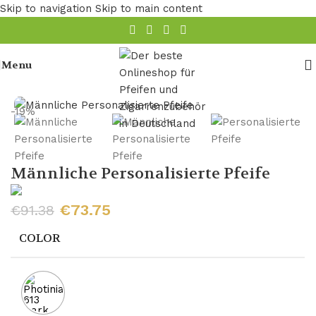
Skip to navigation
Skip to main content
Menu
Startseite
/
Pfeife
/
Holz Pfeife
/
Bruyere Pfeifen
-19%
Männliche Personalisierte Pfeife
€
73.75
€
91.38
COLOR