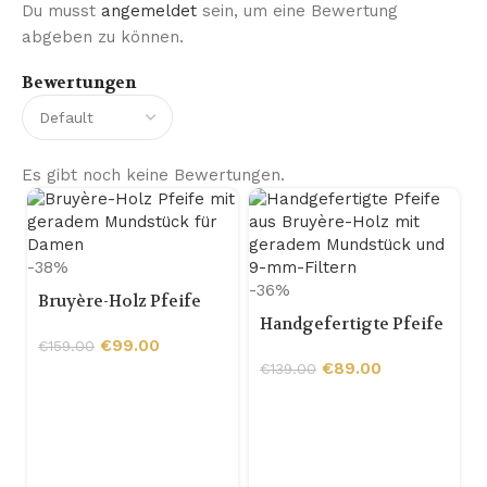
Du musst
angemeldet
sein, um eine Bewertung
abgeben zu können.
Bewertungen
Es gibt noch keine Bewertungen.
-38%
-36%
Bruyère-Holz Pfeife
mit geradem
Handgefertigte Pfeife
Mundstück für Damen
€
99.00
aus Bruyère-Holz mit
€
159.00
geradem Mundstück
€
89.00
€
139.00
und 9-mm-Filtern
-